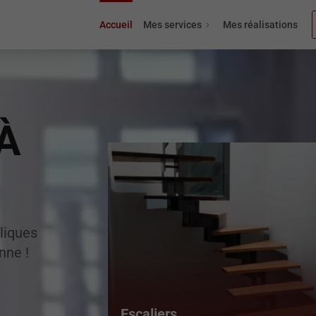
Accueil
Mes services
Mes réalisations
À
liques
nne !
Escaliers