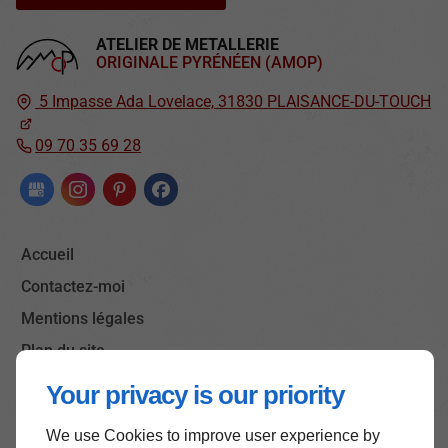
ATELIER DE METALLERIE
ORIGINALE PYRÉNÉEN (AMOP)
5 Impasse Ada Lovelace,
31830
PLAISANCE-DU-TOUCH
09 70 35 69 28
Accueil
Contactez-moi
Mentions légales
Plan du site
Your privacy is our priority
We use Cookies to improve user experience by
Haut de page