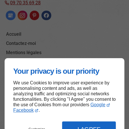
09 70 35 69 28
Accueil
Contactez-moi
Mentions légales
Plan du site
Your privacy is our priority
We use Cookies to improve user experience by
Haut de page
personalising content and ads, as well as
analyzing traffic and optimizing social networks
functionalities. By clicking "I Agree" you consent to
the use of Cookies from our providers
Google
Facebook
.